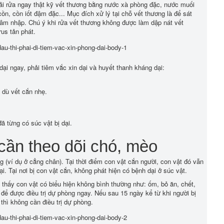
phải rửa ngay thật kỹ vết thương bằng nước xà phòng đặc, nước muối
ồn, cồn iốt đậm đặc... Mục đích xử lý tại chỗ vết thương là để sát
 xâm nhập. Chú ý khi rửa vết thương không được làm dập nát vết
us tản phát.
ại ngay, phải tiêm vắc xin dại và huyết thanh kháng dại:
. dù vết cắn nhẹ.
ã từng có súc vật bị dại.
cần theo dõi chó, mèo
g (ví dụ ở cẳng chân). Tại thời điểm con vật cắn người, con vật đó vẫn
. Tại nơi bị con vật cắn, không phát hiện có bệnh dại ở súc vật.
u thấy con vật có biểu hiện không bình thường như: ốm, bỏ ăn, chết,
 để được điều trị dự phòng ngay. Nếu sau 15 ngày kể từ khi người bị
thì không cần điều trị dự phòng.