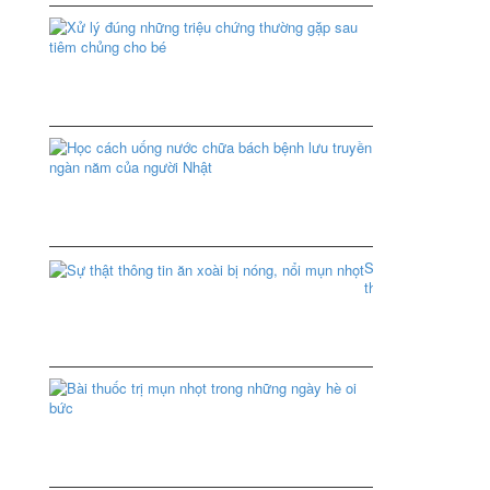
Xem
Xử
thêm
lý
đúng
những
triệu
chứng
thường
Học
gặp
cách
sau
uống
tiêm
nước
chủng
chữa
cho
bách
bé
bệnh
Sự
lưu
thật
truyền
Xem
thông
ngàn
thêm
tin
năm
ăn
của
xoài
người
bị
Bài
Nhật
nóng,
thuốc
nổi
trị
mụn
Xem
mụn
nhọt
thêm
nhọt
trong