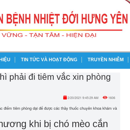
THIỆU
TIN TỨC VÀ HOẠT ĐỘNG
TRUYỀN NHIỄM
hì phải đi tiêm vắc xin phòng
2/20/2021 9:45:29 AM
1606
 các điểm tiêm phòng dại để được các thầy thuốc chuyên khoa khám và
 thương khi bị chó mèo cắn