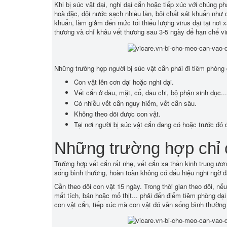
Khi bị súc vật dại, nghi dại cắn hoặc tiếp xúc với chúng 
hoà đặc, dội nước sạch nhiều lần, bôi chất sát khuẩn như c
khuẩn, làm giảm đến mức tối thiểu lượng virus dại tại nơi
thương và chỉ khâu vết thương sau 3-5 ngày để hạn chế vir
Những trường hợp người bị súc vật cắn phải đi tiêm phòng d
Con vật lên cơn dại hoặc nghi dại.
Vết cắn ở đầu, mặt, cổ, đầu chi, bộ phận sinh dục..
Có nhiều vết cắn nguy hiểm, vết cắn sâu.
Không theo dõi được con vật.
Tại nơi người bị súc vật cắn đang có hoặc trước đó đ
Những trường hợp chỉ 
Trường hợp vết cắn rất nhẹ, vết cắn xa thần kinh trung ươn
sống bình thường, hoàn toàn không có dấu hiệu nghi ngờ dại
Cần theo dõi con vật 15 ngày. Trong thời gian theo dõi, nế
mất tích, bán hoặc mổ thịt... phải đến điểm tiêm phòng dại
con vật cắn, tiếp xúc mà con vật đó vẫn sống bình thường 