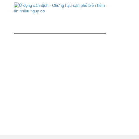
những
Xem
Ứ
ngày
thêm
đọng
hè
sản
oi
dịch
bức
-
Chứng
hậu
Xem
sản
thêm
phổ
biến
tiềm
ẩn
nhiều
nguy
cơ
Xem
thêm