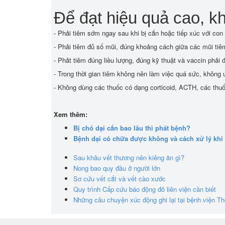
Để đạt hiệu quả cao, kh
- Phải tiêm sớm ngay sau khi bị cắn hoặc tiếp xúc với con v
- Phải tiêm đủ số mũi, đúng khoảng cách giữa các mũi tiêm 
- Phảt tiêm đúng liều lượng, đúng kỹ thuật và vaccin phải
- Trong thời gian tiêm không nên làm việc quá sức, không 
- Không dùng các thuốc có dạng corticoid, ACTH, các thuốc
Xem thêm:
Bị chó dại cắn bao lâu thì phát bệnh?
Bệnh dại có chữa được không và cách xử lý khi
Sau khâu vết thương nên kiêng ăn gì?
Nong bao quy đầu ở người lớn
Sơ cứu vết cắt và vết cào xước
Quy trình Cấp cứu báo động đỏ liên viện cần biết
Những câu chuyện xúc động ghi lại tại bệnh viện T