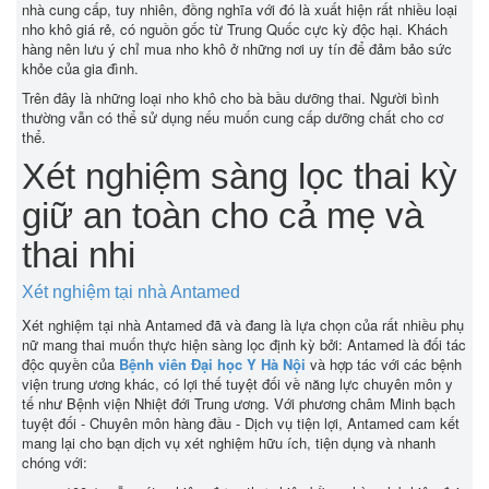
nhà cung cấp, tuy nhiên, đồng nghĩa với đó là xuất hiện rất nhiều loại
nho khô giá rẻ, có nguồn gốc từ Trung Quốc cực kỳ độc hại. Khách
hàng nên lưu ý chỉ mua nho khô ở những nơi uy tín để đảm bảo sức
khỏe của gia đình.
Trên đây là những loại nho khô cho bà bầu dưỡng thai. Người bình
thường vẫn có thể sử dụng nếu muốn cung cấp dưỡng chất cho cơ
thể.
Xét nghiệm sàng lọc thai kỳ
giữ an toàn cho cả mẹ và
thai nhi
Xét nghiệm tại nhà Antamed
Xét nghiệm tại nhà Antamed đã và đang là lựa chọn của rất nhiều phụ
nữ mang thai muốn thực hiện sàng lọc định kỳ bởi: Antamed là đối tác
độc quyền của
Bệnh viên Đại học Y Hà Nội
và hợp tác với các bệnh
viện trung ương khác, có lợi thế tuyệt đối về năng lực chuyên môn y
tế như Bệnh viện Nhiệt đới Trung ương. Với phương châm Minh bạch
tuyệt đối - Chuyên môn hàng đầu - Dịch vụ tiện lợi, Antamed cam kết
mang lại cho bạn dịch vụ xét nghiệm hữu ích, tiện dụng và nhanh
chóng với: