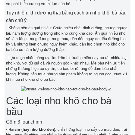
và phát triển xương và thị lực của bé.
Tuy nhiên, khi dưỡng thai bằng cách ăn nho khô, bà bầu
cần chú ý
- Không nên ăn quá nhiều: Chứa nhiều chất dinh dưỡng, nhưng ngược
lại, hàm lượng đường trong nho khô cũng khá cao. Ăn quá nhiều nho
sẽ làm tăng lượng đường trong máu, dẫn đến nguy cơ tiểu đường thai
kỳ và những biến chứng nguy hiểm khác, cần lực chọn nho khô cho
bà bầu co hàm lượng đường thấp.
- Lựa chọn nhãn hàng uy tín: Trên thị truờng hiện nay có rất nhiều loại
nho khô, với đủ giá cả và nguồn gốc khác nhau. Mẹ bầu nên ưu tiên
những thương hiệu có uy tín, có bao bì rõ ràng để đảm bảo chất
lượng. Không nên mua những sản phẩm không rõ nguồn gốc, xuất xứ
khi mua nho khô cho bà bầu.
Các loại nho khô cho bà
bầu
Gồm 3 loại chính
- Raisin (hay nho khô đen):
chỉ những loại nho sấy có màu đen, trái
lớn, trong đó giống nho phổ biến được xử dụng nhiều nhất là nho xanh