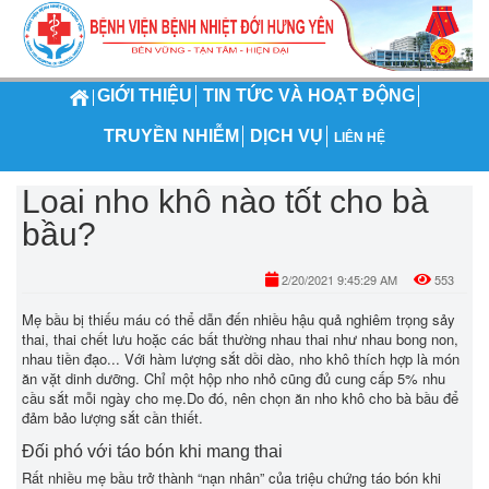
GIỚI THIỆU
TIN TỨC VÀ HOẠT ĐỘNG
TRUYỀN NHIỄM
DỊCH VỤ
LIÊN HỆ
Loai nho khô nào tốt cho bà
bầu?
2/20/2021 9:45:29 AM
553
Mẹ bầu bị thiếu máu có thể dẫn đến nhiều hậu quả nghiêm trọng sảy
thai, thai chết lưu hoặc các bất thường nhau thai như nhau bong non,
nhau tiền đạo... Với hàm lượng sắt dồi dào, nho khô thích hợp là món
ăn vặt dinh dưỡng. Chỉ một hộp nho nhỏ cũng đủ cung cấp 5% nhu
cầu sắt mỗi ngày cho mẹ.Do đó, nên chọn ăn nho khô cho bà bầu để
đảm bảo lượng sắt cần thiết.
Đối phó với táo bón khi mang thai
Rất nhiều mẹ bầu trở thành “nạn nhân” của triệu chứng táo bón khi