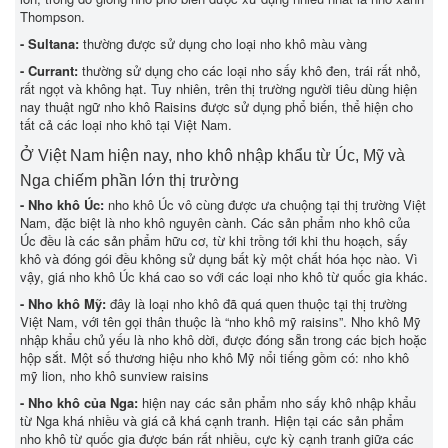
Thompson.
- Sultana:
thường được sử dụng cho loại nho khô màu vàng
- Currant:
thường sử dụng cho các loại nho sấy khô đen, trái rất nhỏ,
rất ngọt và không hạt. Tuy nhiên, trên thị trường người tiêu dùng hiện
nay thuật ngữ nho khô Raisins được sử dụng phổ biến, thể hiện cho
tất cả các loại nho khô tại Việt Nam.
Ở Việt Nam hiện nay, nho khô nhập khẩu từ Úc, Mỹ và
Nga chiếm phần lớn thị trường
- Nho khô Úc:
nho khô Úc vô cùng được ưa chuộng tại thị trường Việt
Nam, đặc biệt là nho khô nguyên cành. Các sản phẩm nho khô của
Úc đều là các sản phẩm hữu cơ, từ khi trồng tới khi thu hoạch, sấy
khô và đóng gói đều không sử dụng bất kỳ một chất hóa học nào. Vì
vậy, giá nho khô Úc khá cao so với các loại nho khô từ quốc gia khác.
- Nho khô Mỹ:
đây là loại nho khô đã quá quen thuộc tại thị trường
Việt Nam, với tên gọi thân thuộc là “nho khô mỹ raisins”. Nho khô Mỹ
nhập khẩu chủ yếu là nho khô dời, được đóng sẵn trong các bịch hoặc
hộp sắt. Một số thương hiệu nho khô Mỹ nổi tiếng gồm có: nho khô
mỹ lion, nho khô sunview raisins
- Nho khô của Nga:
hiện nay các sản phẩm nho sấy khô nhập khẩu
từ Nga khá nhiều và giá cả khá cạnh tranh. Hiện tại các sản phẩm
nho khô từ quốc gia được bán rất nhiều, cực kỳ cạnh tranh giữa các