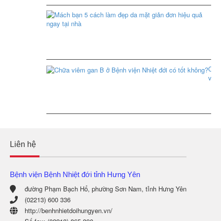
tuầ
kh
Má
bạ
Xem
5
thêm
cá
là
đẹ
da
Chữ
mặ
viê
giả
gan
đơ
B
hiệ
ở
qu
Bện
ng
viện
tại
Nhiệ
nh
đới
Liên hệ
có
tốt
Xem
khô
thêm
Bệnh viện Bệnh Nhiệt đới tỉnh Hưng Yên
Xem
đường Phạm Bạch Hổ, phường Sơn Nam, tỉnh Hưng Yên
thêm
(02213) 600 336
http://benhnhietdoihungyen.vn/