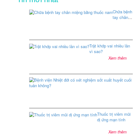
Chữa bệnh
tay chân
miệng
bằng thuốc
nam
Trật khớp vai nhiều lần
Xem
vì sao?
thêm
Xem thêm
Bệ
việ
Nhi
đới
có
xét
ng
Thuốc trị viêm mũi
sốt
dị ứng mạn tính
xuấ
huy
Xem thêm
cuố