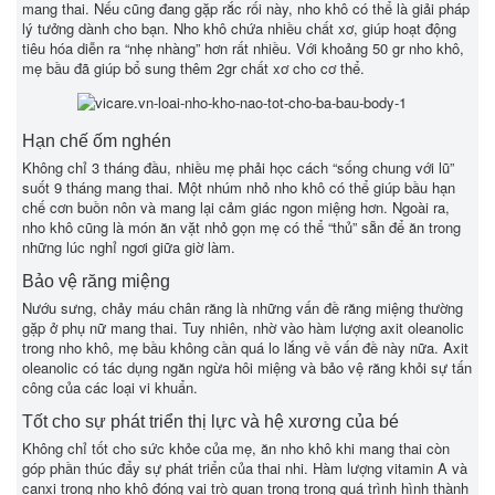
mang thai. Nếu cũng đang gặp rắc rối này, nho khô có thể là giải pháp
lý tưởng dành cho bạn. Nho khô chứa nhiều chất xơ, giúp hoạt động
tiêu hóa diễn ra “nhẹ nhàng” hơn rất nhiều. Với khoảng 50 gr nho khô,
mẹ bầu đã giúp bổ sung thêm 2gr chất xơ cho cơ thể.
Hạn chế ốm nghén
Không chỉ 3 tháng đầu, nhiều mẹ phải học cách “sống chung với lũ”
suốt 9 tháng mang thai. Một nhúm nhỏ nho khô có thể giúp bầu hạn
chế cơn buồn nôn và mang lại cảm giác ngon miệng hơn. Ngoài ra,
nho khô cũng là món ăn vặt nhỏ gọn mẹ có thể “thủ” sẵn để ăn trong
những lúc nghỉ ngơi giữa giờ làm.
Bảo vệ răng miệng
Nướu sưng, chảy máu chân răng là những vấn đề răng miệng thường
gặp ở phụ nữ mang thai. Tuy nhiên, nhờ vào hàm lượng axit oleanolic
trong nho khô, mẹ bầu không cần quá lo lắng về vấn đề này nữa. Axit
oleanolic có tác dụng ngăn ngừa hôi miệng và bảo vệ răng khỏi sự tấn
công của các loại vi khuẩn.
Tốt cho sự phát triển thị lực và hệ xương của bé
Không chỉ tốt cho sức khỏe của mẹ, ăn nho khô khi mang thai còn
góp phần thúc đẩy sự phát triển của thai nhi. Hàm lượng vitamin A và
canxi trong nho khô đóng vai trò quan trọng trong quá trình hình thành