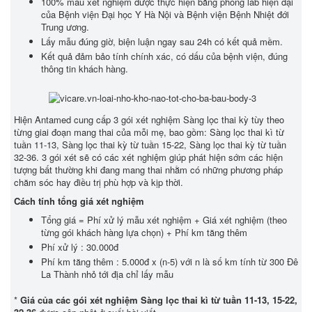
100% mẫu xét nghiệm được thực hiện bằng phòng lab hiện đại
của Bệnh viện Đại học Y Hà Nội và Bệnh viện Bệnh Nhiệt đới
Trung ương.
Lấy mẫu đúng giờ, biện luận ngay sau 24h có kết quả mềm.
Kết quả đảm bảo tính chính xác, có dấu của bệnh viện, đúng
thông tin khách hàng.
Hiện Antamed cung cấp 3 gói xét nghiệm Sàng lọc thai kỳ tùy theo
từng giai đoạn mang thai của mỗi mẹ, bao gồm: Sàng lọc thai kì từ
tuần 11-13, Sàng lọc thai kỳ từ tuần 15-22, Sàng lọc thai kỳ từ tuần
32-36. 3 gói xét sẽ có các xét nghiệm giúp phát hiện sớm các hiện
tượng bất thường khi đang mang thai nhằm có những phương pháp
chăm sóc hay điều trị phù hợp và kịp thời.
Cách tính tổng giá xét nghiệm
Tổng giá = Phí xử lý mẫu xét nghiệm + Giá xét nghiệm (theo
từng gói khách hàng lựa chọn) + Phí km tăng thêm
Phí xử lý : 30.000đ
Phí km tăng thêm : 5.000đ x (n-5) với n là số km tính từ 300 Đê
La Thành nhỏ tới địa chỉ lấy mẫu
*
Giá của các gói xét nghiệm
Sàng lọc thai kì từ tuần 11-13, 15-22,