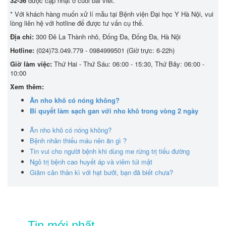
32-36
được cập nhật ở cuối bài viết.
* Với khách hàng muốn xử lí mẫu tại Bệnh viện Đại học Y Hà Nội, vui
lòng liên hệ với hotline để được tư vấn cụ thể.
Địa chỉ:
300 Đê La Thành nhỏ, Đống Đa, Đống Đa, Hà Nội
Hotline:
(024)73.049.779 - 0984999501 (Giờ trực: 6-22h)
Giờ làm việc:
Thứ Hai - Thứ Sáu: 06:00 - 15:30, Thứ Bảy: 06:00 -
10:00
Xem thêm:
Ăn nho khô có nóng không?
Bí quyết làm sạch gan với nho khô trong vòng 2 ngày
Ăn nho khô có nóng không?
Bệnh nhân thiếu máu nên ăn gì ?
Tin vui cho người bệnh khi dùng me rừng trị tiểu đường
Ngô trị bệnh cao huyết áp và viêm túi mật
Giảm cân thần kì với hạt bưởi, bạn đã biết chưa?
Tin mới nhất