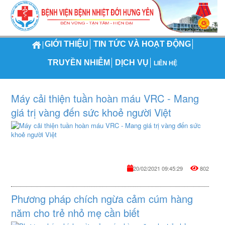
GIỚI THIỆU
TIN TỨC VÀ HOẠT ĐỘNG
TRUYỀN NHIỄM
DỊCH VỤ
LIÊN HỆ
Máy cải thiện tuần hoàn máu VRC - Mang
giá trị vàng đến sức khoẻ người Việt
Là
loại
dị
ứng
phổ
20/02/2021 09:45:29
802
biến
nhất
trong
Phương pháp chích ngừa cảm cúm hàng
các
chứn
năm cho trẻ nhỏ mẹ cần biết
rối
loạn