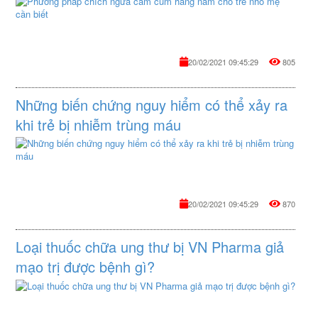
Vào
về
lúc
dị
chuy
ứng,
mùa
viêm
thu
20/02/2021 09:45:29
805
mũi
sang
dị
đông,
ứng
thời
Những biến chứng nguy hiểm có thể xảy ra
gây
tiết
ra
lạnh
khi trẻ bị nhiễm trùng máu
nhiều
dần,
phiền
giúp
Vào
toái
các
lúc
cho
virus
chuy
người
cúm
mùa
bệnh
dễ
thu
và
20/02/2021 09:45:29
870
phát
sang
ai
triển
đông,
cũng
mạnh
thời
muốn
Loại thuốc chữa ung thư bị VN Pharma giả
gây
tiết
loại
ho,
lạnh
mạo trị được bệnh gì?
bỏ
sổ
dần,
được
mũi,
giúp
Vào
nó.
viêm
các
lúc
ViCa
phổi.
virus
chuy