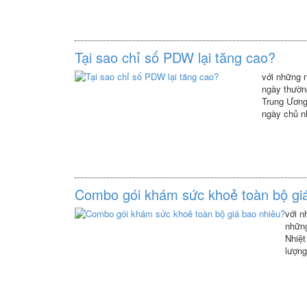
Tại sao chỉ số PDW lại tăng cao?
với những n
ngày thường
Trung Ương
ngày chủ n
mắc đó giú
Combo gói khám sức khoẻ toàn bộ gi
với n
những
Nhiệt
lượng
sẽ gi