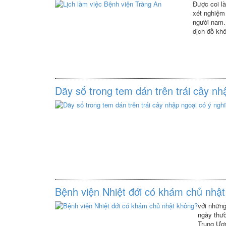
Được coi là
xét nghiệm 
người nam. 
dịch đồ khô
vụ này sẽ 
Dãy số trong tem dán trên trái cây nh
Bệnh viện Nhiệt đới có khám chủ nhậ
với những
ngày thườ
Trung Ươ