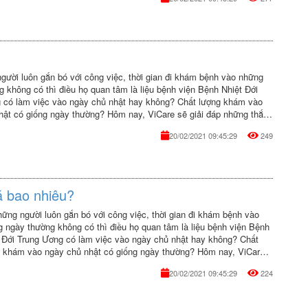
gười luôn gắn bó với công việc, thời gian đi khám bệnh vào những
 không có thì điều họ quan tâm là liệu bệnh viện Bệnh Nhiệt Đới
 có làm việc vào ngày chủ nhật hay không? Chất lượng khám vào
hật có giống ngày thường? Hôm nay, ViCare sẽ giải đáp những thắc
p bạn.
20/02/2021 09:45:29
249
á bao nhiêu?
hững người luôn gắn bó với công việc, thời gian đi khám bệnh vào
 ngày thường không có thì điều họ quan tâm là liệu bệnh viện Bệnh
 Đới Trung Ương có làm việc vào ngày chủ nhật hay không? Chất
 khám vào ngày chủ nhật có giống ngày thường? Hôm nay, ViCare
ải đáp những thắc mắc đó giúp bạn.
20/02/2021 09:45:29
224