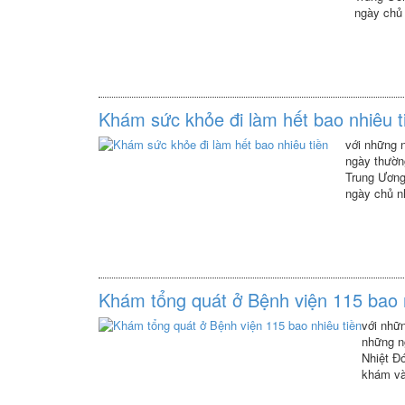
ngày chủ 
thắc mắc 
Khám sức khỏe đi làm hết bao nhiêu t
với những n
ngày thường
Trung Ương
ngày chủ n
mắc đó giú
Khám tổng quát ở Bệnh viện 115 bao n
với nhữn
những n
Nhiệt Đ
khám và
đáp nhữ