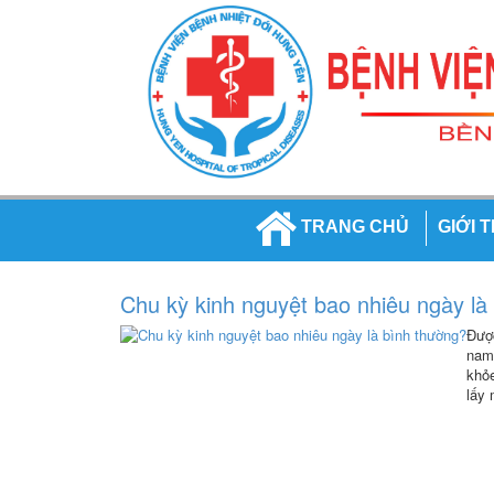
TRANG CHỦ
GIỚI 
Chu kỳ kinh nguyệt bao nhiêu ngày là
Được
nam 
khỏe
lấy 
giới