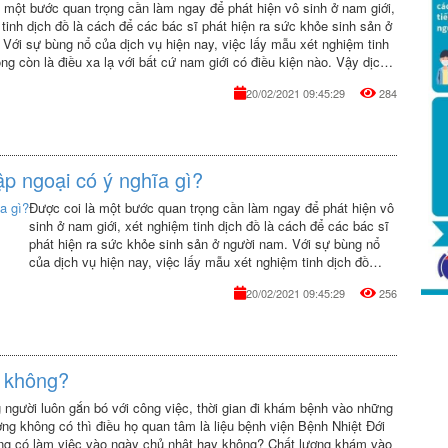
 một bước quan trọng cần làm ngay để phát hiện vô sinh ở nam giới,
tinh dịch đồ là cách để các bác sĩ phát hiện ra sức khỏe sinh sản ở
Với sự bùng nổ của dịch vụ hiện nay, việc lấy mẫu xét nghiệm tinh
ng còn là điều xa lạ với bất cứ nam giới có điều kiện nào. Vậy dịch
như thế nào?
20/02/2021 09:45:29
284
ập ngoại có ý nghĩa gì?
Được coi là một bước quan trọng cần làm ngay để phát hiện vô
sinh ở nam giới, xét nghiệm tinh dịch đồ là cách để các bác sĩ
phát hiện ra sức khỏe sinh sản ở người nam. Với sự bùng nổ
của dịch vụ hiện nay, việc lấy mẫu xét nghiệm tinh dịch đồ
không còn là điều xa lạ với bất cứ nam giới có điều kiện nào.
20/02/2021 09:45:29
256
Vậy dịch vụ này sẽ như thế nào?
t không?
 người luôn gắn bó với công việc, thời gian đi khám bệnh vào những
ng không có thì điều họ quan tâm là liệu bệnh viện Bệnh Nhiệt Đới
ng có làm việc vào ngày chủ nhật hay không? Chất lượng khám vào