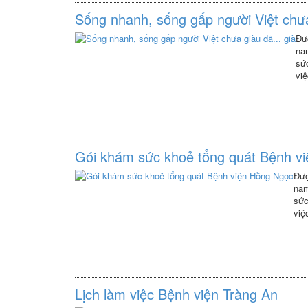
Sống nhanh, sống gấp người Việt chưa 
Đư
nam
sứ
việ
nam
Gói khám sức khoẻ tổng quát Bệnh v
Đượ
nam
sức
việ
nam
Lịch làm việc Bệnh viện Tràng An