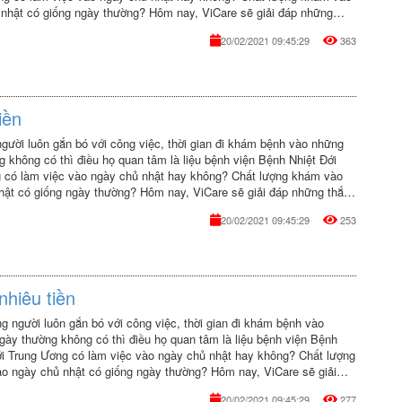
nhật có giống ngày thường? Hôm nay, ViCare sẽ giải đáp những
đó giúp bạn.
20/02/2021 09:45:29
363
iền
gười luôn gắn bó với công việc, thời gian đi khám bệnh vào những
 không có thì điều họ quan tâm là liệu bệnh viện Bệnh Nhiệt Đới
 có làm việc vào ngày chủ nhật hay không? Chất lượng khám vào
hật có giống ngày thường? Hôm nay, ViCare sẽ giải đáp những thắc
p bạn.
20/02/2021 09:45:29
253
hiêu tiền
g người luôn gắn bó với công việc, thời gian đi khám bệnh vào
gày thường không có thì điều họ quan tâm là liệu bệnh viện Bệnh
ới Trung Ương có làm việc vào ngày chủ nhật hay không? Chất lượng
o ngày chủ nhật có giống ngày thường? Hôm nay, ViCare sẽ giải
ng thắc mắc đó giúp bạn.
20/02/2021 09:45:29
277