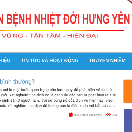
THIỆU
TIN TỨC VÀ HOẠT ĐỘNG
TRUYỀN NHIỄM
 bình thường?
 coi là một bước quan trọng cần làm ngay để phát hiện vô sinh ở
giới, xét nghiệm tinh dịch đồ là cách để các bác sĩ phát hiện ra sức
 sinh sản ở người nam. Với sự bùng nổ của dịch vụ hiện nay, việc
mẫu xét nghiệm tinh dịch đồ không còn là điều xa lạ với bất cứ nam
 có điều kiện nào. Vậy dịch vụ này sẽ như thế nào?
20/02/2021 09:45:29
284